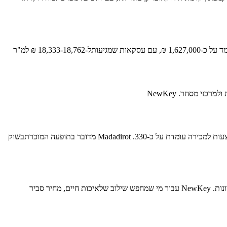
המחיר הנוכחי עומד על כ-17,500 ₪למ"ר, כאשר בדירות חדשות שנמכרו לאחרונה הרף גבוה יותר. Bizportalבשכונה ה' לדוגמה, מחיר ממוצע לקנייה עומד על כ-1,627,000 ₪, עם עסקאות שמגיעותל-18,333-18,762 ₪ למ"ר
זי מסחר. NewKey
בשנים עשר החודשים האחרונים נמכרו בעיר39 דירות בלבד, לעומת 74 בשנה הקודמת – ירידה של כ-47% בכמות העסקאות, בעוד שכמותהדירות המוצעות למכירה עומדת על כ-330. Madadirot מדובר בתופעה המוכרתבשוק
המחירים באריאל עדיין נחשבים נגישיםביחס לאזורי ביקוש במרכז הארץ כמו ראש העין, פתח תקווה ומודיעין, למרות העליותהמשמעותיות בשנים האחרונות. NewKey עבור מי שמחפש שילוב שלאיכות חיים, מחיר סביר