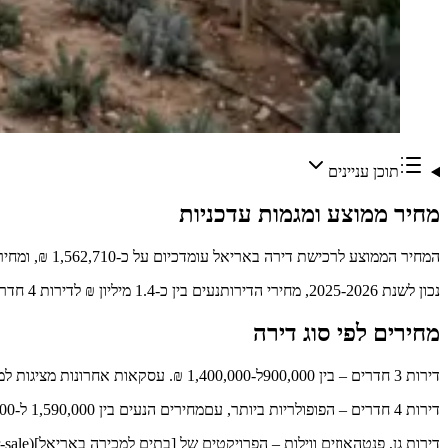
תוכן עניינים
מחיר ממוצע ומגמות עדכניות
המחיר הממוצע לרכישת דירה באריאל עומדכיום על כ-1,562,710 ₪, ומחיר השכירות הממוצע על כ-4,200 ₪ לחודש. Madlan
נכון לשנת 2025-2026, מחירי הדירותנעים בין כ-1.4 מיליון ₪ לדירות 4 חדרים סטנדרטיות ועד מעל 2.6 מיליון ₪ עבורדירות יוקרה כמו פנטהאוזים ודופלקסים. NewKey
מחירים לפי סוג דירה
דירות 3 חדרים – בין 900,000ל-1,400,000 ₪. עסקאות אחרונות מציגות למשל דירת 3 חדרים ברחוב יפה נוף שנמכרהב-1.33 מיליון ₪. Madlan
דירות 4 חדרים – הפופולריות ביותר, עםמחירים הנעים בין 1,590,000 ל-1,870,000 ₪ בשכונות השונות. Madlan