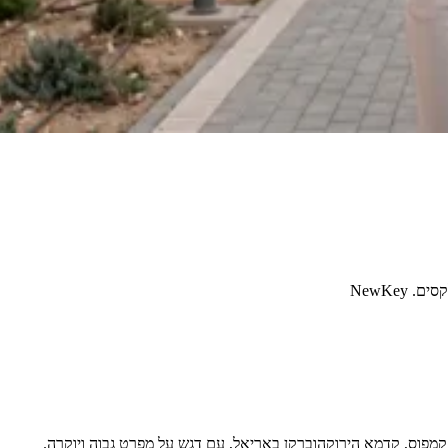
רות גן, פנטהאוזים ווילות – הפרויקטים של [בתים למכירה באריאל](https://www.reariel.co.il/apartments-for-sale) כוללים את רמת אדרת, MORE קמפוס, קדמא הירוקהוברקן באריאל, עם דגש על מפרט גבוה ויוקרה.