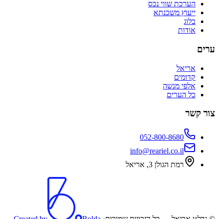
הערכת שווי נכס
ייעוץ משכנתא
בלוג
אודות
ערים
אריאל
קדומים
אלפי מנשה
כל הערים
צור קשר
052-800-8680
info@reariel.co.il
רמת הגולן 3, אריאל
© נדל״ן אריאל — כל הזכויות שמורות
·
Bolda,
Created by