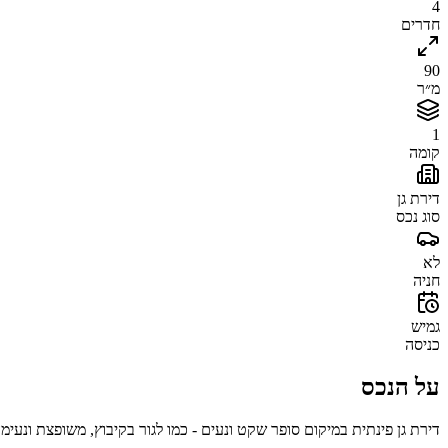
4
חדרים
90
מ״ר
1
קומה
דירת גן
סוג נכס
לא
חניה
גמיש
כניסה
על הנכס
דירת גן פינתית במיקום סופר שקט ונעים - כמו לגור בקיבוץ, משופצת ונעי