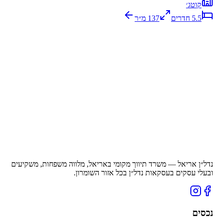
קוטג׳
5.5
חדרים
137
מ״ר
נדל״ן אריאל — משרד תיווך מקומי באריאל, מלווה משפחות, משקיעים
ובעלי עסקים בעסקאות נדל״ן בכל אזור השומרון.
נכסים