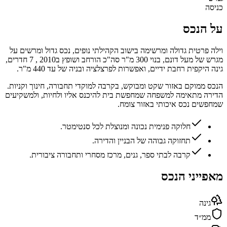
כניסה
על הנכס
וילה פרטית גדולה ומרשימה בישוב הקהילתי נופים, נכס גדול ומרשים על
מגרש של מעל דונם, בנוי 300 מ"ר סה"כ הורחב ושופץ ב2010 , 7 חדרים,
גינה היקפית רחבת ידיים, ואפשרות לפרצלציה ובניה של עד 440 מ"ר.
הנכס ממוקם באזור שקט ומבוקש, בקרבה למוקדי תחבורה, חינוך וקניות.
הדירה מתאימה למשפחה שמחפשת בית להיכנס אליו ולחיות, ולמשקיעים
שמחפשים נכס איכותי באזור צומח.
חלוקה פנימית נכונה ומנוצלת לכל סנטימטר.
תחזוקה גבוהה של הבניין והדירה.
קרבה לבתי ספר, גנים, מרכז מסחרי ותחבורה ציבורית.
מאפייני הנכס
גינה
ממ״ד