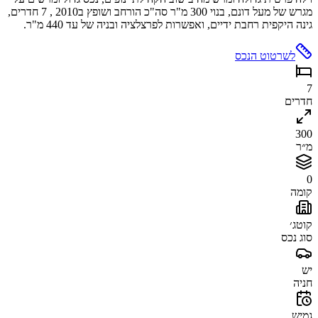
מגרש של מעל דונם, בנוי 300 מ"ר סה"כ הורחב ושופץ ב2010 , 7 חדרים,
גינה היקפית רחבת ידיים, ואפשרות לפרצלציה ובניה של עד 440 מ"ר.
לשרטוט הנכס
7
חדרים
300
מ״ר
0
קומה
קוטג׳
סוג נכס
יש
חניה
גמיש