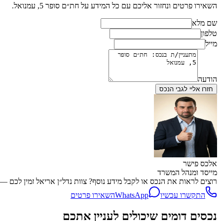
השאירו פרטים ונחזור אליכם עם כל המידע על
חת״ם סופר 5, עמנואל
.
שם מלא
טלפון
מייל
הודעה
חזרו אליי לגבי הנכס
אלכס פישר
מייסד ומנהל המשרד
רוצים לראות את הנכס או לקבל מידע נוסף? צוות נדל״ן אריאל זמין לכם — שיחה, WhatsApp או השארת פרטים, מה
התקשרו עכשיו
WhatsApp
השאירו פרטים
נכסים דומים שיכולים לעניין אתכם