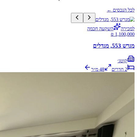
לכל הנכסים
←
למכירה
השקעה חכמה
מגרש 553, מגדלים
קוטג׳
2
חדרים
48
מ״ר