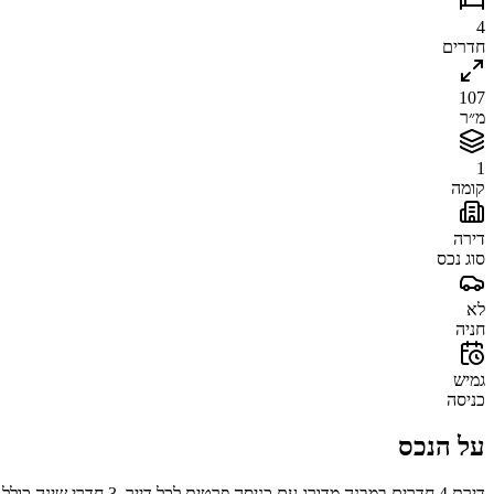
4
חדרים
107
מ״ר
1
קומה
דירה
סוג נכס
לא
חניה
גמיש
כניסה
על הנכס
דירת 4 חדרים במבנה מדורג עם כניסה פרטית לכל דייר, 3 חדרי שינה כולל יחידת הורים, 3 שירותים ו-2 מקלחות. שתי מרפסות לכיוון הטיילת החדשה. מתאימה למגורים או להשקעה, עם אפשרות לקבלת משכנתא.