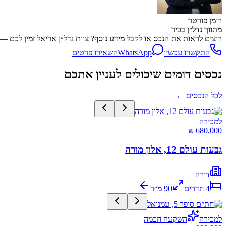
רומן פורטר
מתווך נדל״ן בכיר
רוצים לראות את הנכס או לקבל מידע נוסף? צוות נדל״ן אריאל זמין לכם — שיחה, WhatsApp או השארת פרטים, מה
התקשרו עכשיו
WhatsApp
השאירו פרטים
נכסים דומים שיכולים לעניין אתכם
לכל הנכסים
←
למכירה
גבעות עולם 12, אלון מורה
דירה
4
חדרים
90
מ״ר
למכירה
השקעה חכמה