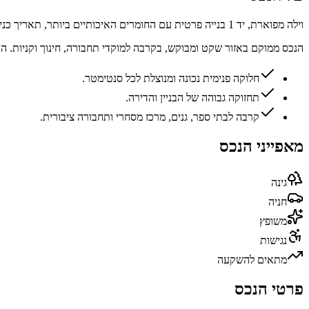
וילה מפוארת, יד 1 בנייה פרטית עם החומרים האיכותיים ביותר, תאריך כניסה מיידי, מגרש של כחצי דונם, היתר מסודר לבית בגודל של 233 מ"ר, מרפסות שמש בגודל של 50 מ"ר, 2 יחד דיור.
הנכס ממוקם באזור שקט ומבוקש, בקרבה למוקדי תחבורה, חינוך וקניות. 
חלוקה פנימית נכונה ומנוצלת לכל סנטימטר.
תחזוקה גבוהה של הבניין והדירה.
קרבה לבתי ספר, גנים, מרכז מסחרי ותחבורה ציבורית.
מאפייני הנכס
גינה
חניה
משופץ
נגישות
מתאים להשקעה
פרטי הנכס