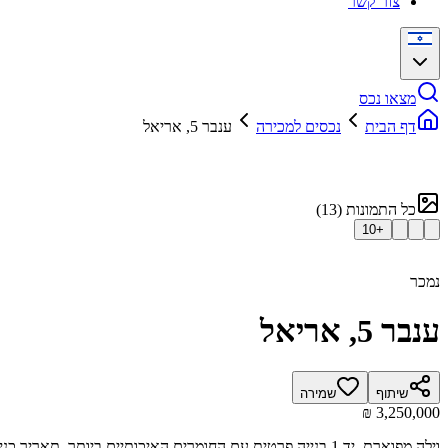
צור קשר
מצאו נכס
דף הבית
נכסים למכירה
ענבר 5, אריאל
כל התמונות
(
13
)
10
+
נמכר
ענבר 5, אריאל
שיתוף
שמירה
וילה מפוארת, יד 1 בנייה פרטית עם החומרים האיכותיים ביותר, תאריך כניסה מיידי, מגרש של כחצי דונם, היתר מסודר לבית בגודל של 233 מ"ר, מרפסות שמש בגודל של 50 מ"ר, 2 יחד דיור.