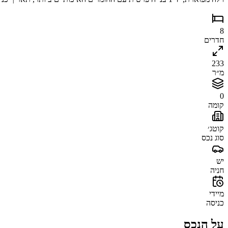
8
חדרים
233
מ״ר
0
קומה
קוטג׳
סוג נכס
יש
חניה
מיידי
כניסה
על הנכס