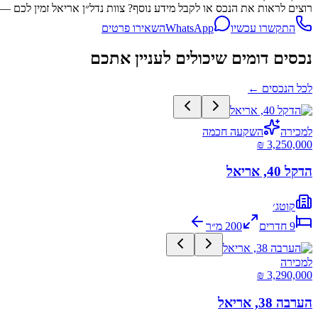
רוצים לראות את הנכס או לקבל מידע נוסף? צוות נדל״ן אריאל זמין לכם — שיחה, WhatsApp או השארת פרטים, מה
התקשרו עכשיו
WhatsApp
השאירו פרטים
נכסים דומים שיכולים לעניין אתכם
לכל הנכסים
←
למכירה
השקעה חכמה
הדקל 40, אריאל
קוטג׳
9
חדרים
200
מ״ר
למכירה
הערבה 38, אריאל