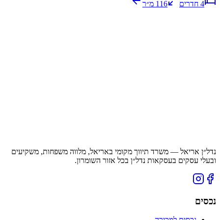
4
חדרים
116
מ״ר
נדל״ן אריאל — משרד תיווך מקומי באריאל, מלווה משפחות, משקיעים
ובעלי עסקים בעסקאות נדל״ן בכל אזור השומרון.
נכסים
נכסים למכירה