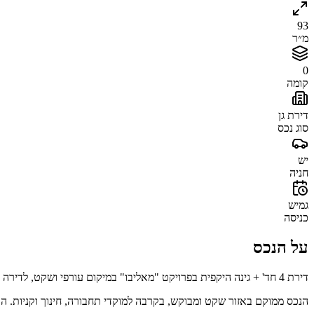
93
מ״ר
0
קומה
דירת גן
סוג נכס
יש
חניה
גמיש
כניסה
על הנכס
דירת 4 חד' + גינה היקפית בפרויקט "מאליבו" במיקום עורפי ושקט, לדירה 2 חניות פרטיות + מחסן, מטבח משודרג, יחידת הורים מרווחת, אופציה להרחבה של סלון הבית + ניתן לייצר חדר שינה נוסף במידה ורוכשים להשקעה.
הנכס ממוקם באזור שקט ומבוקש, בקרבה למוקדי תחבורה, חינוך וקניות. 