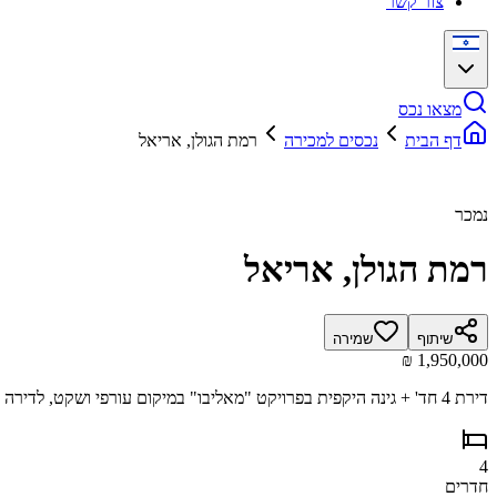
צור קשר
מצאו נכס
דף הבית
נכסים למכירה
רמת הגולן, אריאל
נמכר
רמת הגולן, אריאל
שיתוף
שמירה
דירת 4 חד' + גינה היקפית בפרויקט "מאליבו" במיקום עורפי ושקט, לדירה 2 חניות פרטיות + מחסן, מטבח משודרג, יחידת הורים מרווחת, אופציה להרחבה של סלון הבית + ניתן לייצר חדר שינה נוסף במידה ורוכשים להשקעה.
4
חדרים