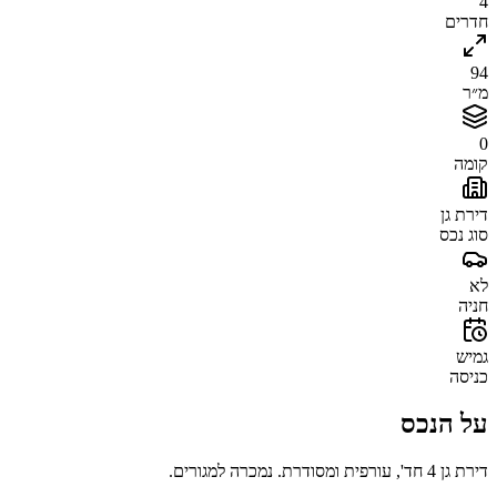
4
חדרים
94
מ״ר
0
קומה
דירת גן
סוג נכס
לא
חניה
גמיש
כניסה
על הנכס
דירת גן 4 חד', עורפית ומסודרת. נמכרה למגורים.