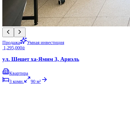
Продажа
Умная инвестиция
‏1,295,000 ‏₪
ул. Шешет ха-Ямим 3, Ариэль
Квартира
3
комн.
90
м²