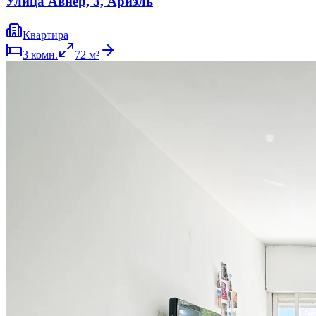
Улица Авнер, 3, Ариэль
Квартира
3
комн.
72
м²