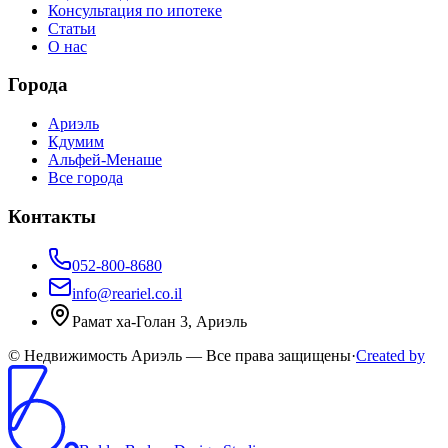
Консультация по ипотеке
Статьи
О нас
Города
Ариэль
Кдумим
Альфей-Менаше
Все города
Контакты
052-800-8680
info@reariel.co.il
Рамат ха-Голан 3, Ариэль
© Недвижимость Ариэль — Все права защищены
·
Created by