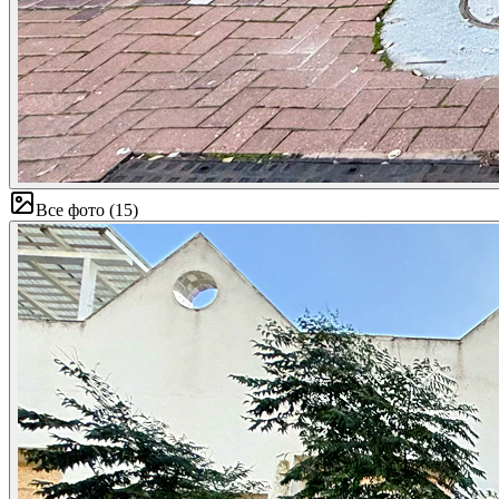
Все фото
(
15
)