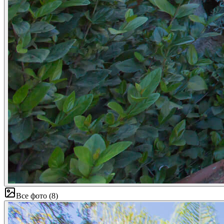
Все фото
(
8
)