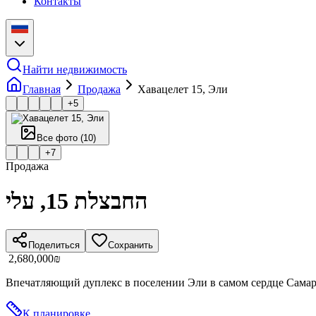
Контакты
Найти недвижимость
Главная
Продажа
Хавацелет 15, Эли
+
5
Все фото
(
10
)
+
7
Продажа
החבצלת 15, עלי
Поделиться
Сохранить
‏2,680,000 ‏₪
Впечатляющий дуплекс в поселении Эли в самом сердце Самарии
К планировке