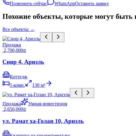
Позвонить сейчас
WhatsApp
Оставить заявку
Похожие объекты, которые могут быть
Все объекты
→
Продажа
‏2,700,000 ‏₪
Снир 4, Ариэль
Коттедж
5
комн.
130
м²
Продажа
Умная инвестиция
‏2,650,000 ‏₪
ул. Рамат ха-Голан 10, Ариэль
Квартира на крыше/пентхаус