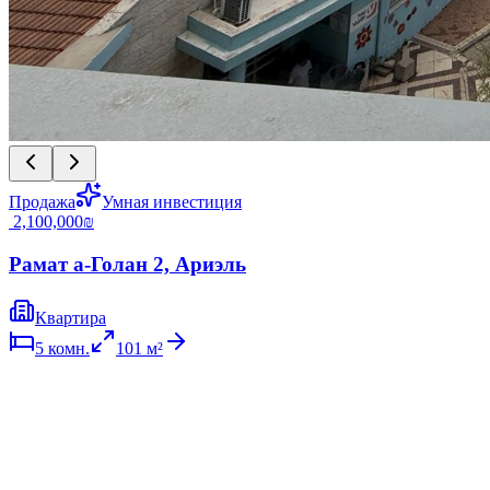
Продажа
Умная инвестиция
‏2,100,000 ‏₪
Рамат а-Голан 2, Ариэль
Квартира
5
комн.
101
м²