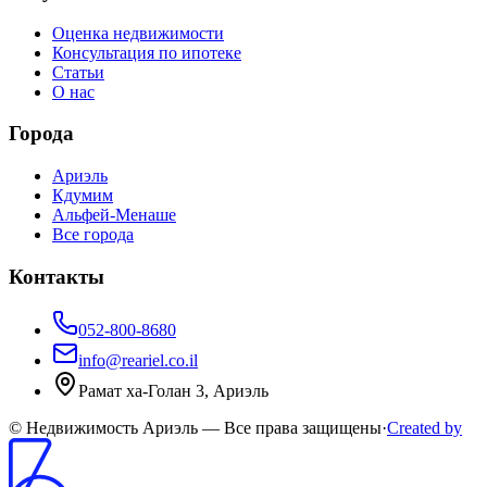
Оценка недвижимости
Консультация по ипотеке
Статьи
О нас
Города
Ариэль
Кдумим
Альфей-Менаше
Все города
Контакты
052-800-8680
info@reariel.co.il
Рамат ха-Голан 3, Ариэль
© Недвижимость Ариэль — Все права защищены
·
Created by