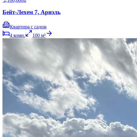
‏2,100,000 ‏₪
Бейт-Лехем 7, Ариэль
Квартира с садом
4
комн.
100
м²