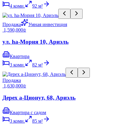
4
комн.
92
м²
Продажа
Умная инвестиция
‏1,590,000 ‏₪
ул. hа-Мория 10, Ариэль
Квартира
3
комн.
82
м²
Продажа
‏1,630,000 ‏₪
Дерех а-Ционут, 68, Ариэль
Квартира с садом
3
комн.
85
м²