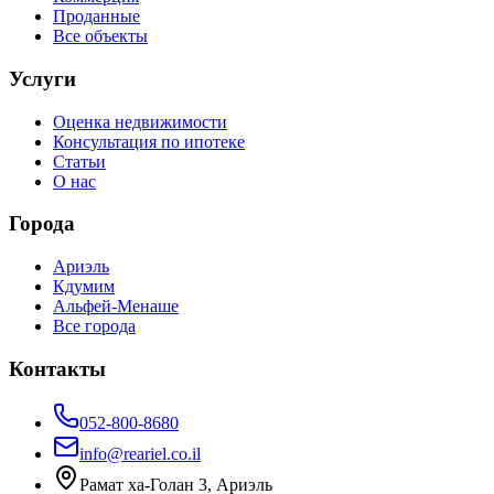
Проданные
Все объекты
Услуги
Оценка недвижимости
Консультация по ипотеке
Статьи
О нас
Города
Ариэль
Кдумим
Альфей-Менаше
Все города
Контакты
052-800-8680
info@reariel.co.il
Рамат ха-Голан 3, Ариэль